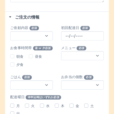
ご注文の情報
ご依頼内容
初回配達日
必須
必須
お食事時間帯
メニュー
昼 or 夕必須
必須
朝食
昼食
夕食
ごはん
お弁当の個数
必須
必須
配達曜日
本申込時はいずれか必須
月
火
水
木
金
土
日