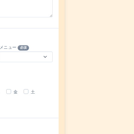
メニュー
必須
木
金
土