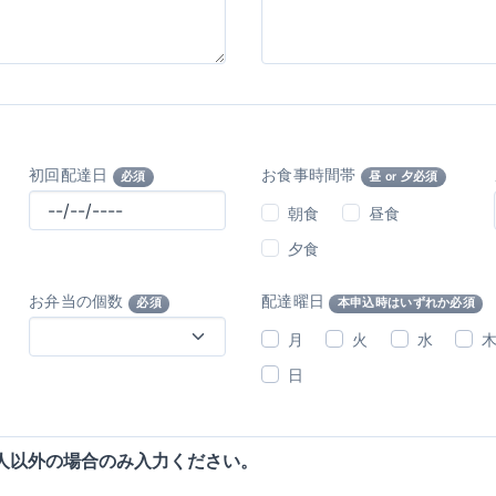
初回配達日
お食事時間帯
必須
昼 or 夕必須
朝食
昼食
夕食
お弁当の個数
配達曜日
必須
本申込時はいずれか必須
月
火
水
日
人以外の場合のみ入力ください。