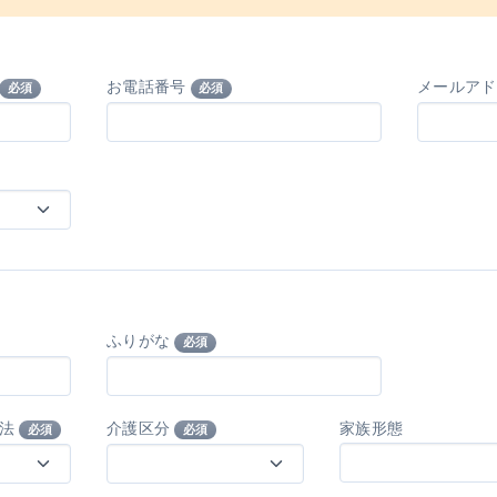
お電話番号
メールア
必須
必須
ふりがな
必須
方法
介護区分
家族形態
必須
必須