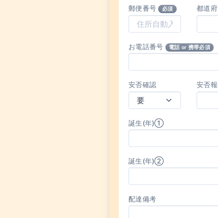
郵便番号
都道
必須
お電話番号
電話 or 携帯必須
安否確認
安否報
誕生(年)①
誕生(年)②
配達備考