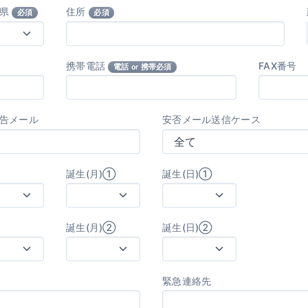
府県
住所
必須
必須
携帯電話
FAX番号
電話 or 携帯必須
告メール
安否メール送信ケース
誕生(月)①
誕生(日)①
誕生(月)②
誕生(日)②
緊急連絡先