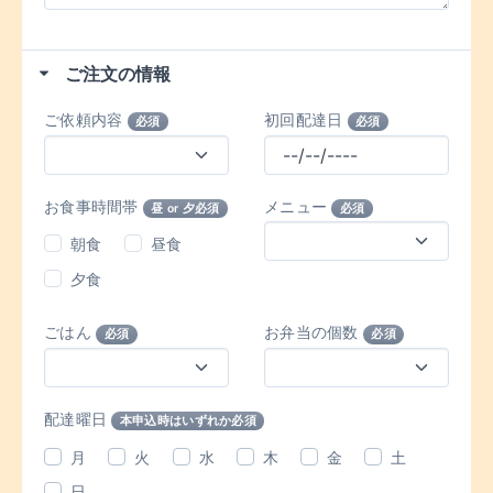
ご注文の情報
ご依頼内容
初回配達日
必須
必須
お食事時間帯
メニュー
昼 or 夕必須
必須
朝食
昼食
夕食
ごはん
お弁当の個数
必須
必須
配達曜日
本申込時はいずれか必須
月
火
水
木
金
土
日