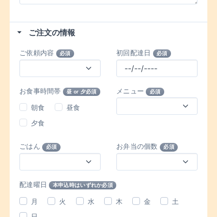
ご注文の情報
ご依頼内容
初回配達日
必須
必須
お食事時間帯
メニュー
昼 or 夕必須
必須
朝食
昼食
夕食
ごはん
お弁当の個数
必須
必須
配達曜日
本申込時はいずれか必須
月
火
水
木
金
土
日