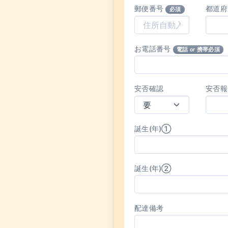
郵便番号
都道
必須
お電話番号
電話 or 携帯必須
安否確認
安否報
誕生(年)①
誕生(年)②
配達備考