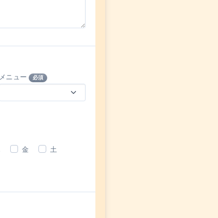
メニュー
必須
木
金
土