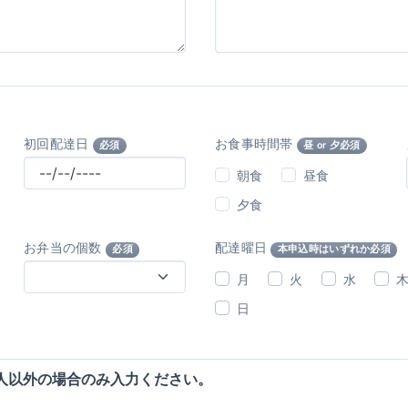
初回配達日
お食事時間帯
必須
昼 or 夕必須
朝食
昼食
夕食
お弁当の個数
配達曜日
必須
本申込時はいずれか必須
月
火
水
日
人以外の場合のみ入力ください。