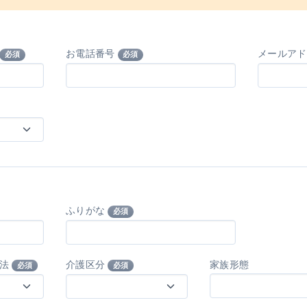
お電話番号
メールア
必須
必須
ふりがな
必須
方法
介護区分
家族形態
必須
必須