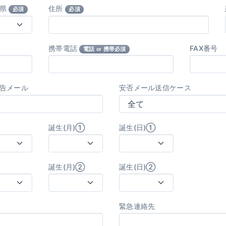
府県
住所
必須
必須
携帯電話
FAX番号
電話 or 携帯必須
告メール
安否メール送信ケース
誕生(月)①
誕生(日)①
誕生(月)②
誕生(日)②
緊急連絡先