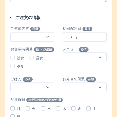
ご注文の情報
ご依頼内容
初回配達日
必須
必須
お食事時間帯
メニュー
昼 or 夕必須
必須
朝食
昼食
夕食
ごはん
お弁当の個数
必須
必須
配達曜日
本申込時はいずれか必須
月
火
水
木
金
土
日