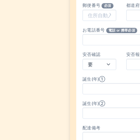
郵便番号
都道
必須
お電話番号
電話 or 携帯必須
安否確認
安否報
誕生(年)①
誕生(年)②
配達備考