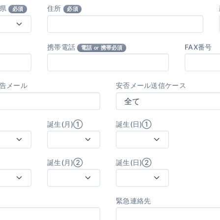
府県
住所
必須
必須
携帯電話
FAX番号
電話 or 携帯必須
告メール
安否メール送信ケース
誕生(月)①
誕生(日)①
誕生(月)②
誕生(日)②
緊急連絡先