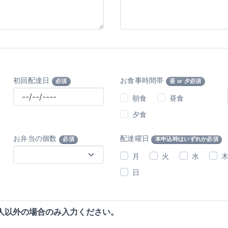
初回配達日
お食事時間帯
必須
昼 or 夕必須
朝食
昼食
夕食
お弁当の個数
配達曜日
必須
本申込時はいずれか必須
月
火
水
日
人以外の場合のみ入力ください。