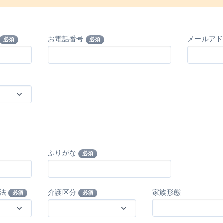
お電話番号
メールア
必須
必須
ふりがな
必須
方法
介護区分
家族形態
必須
必須