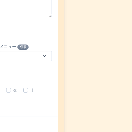
メニュー
必須
木
金
土