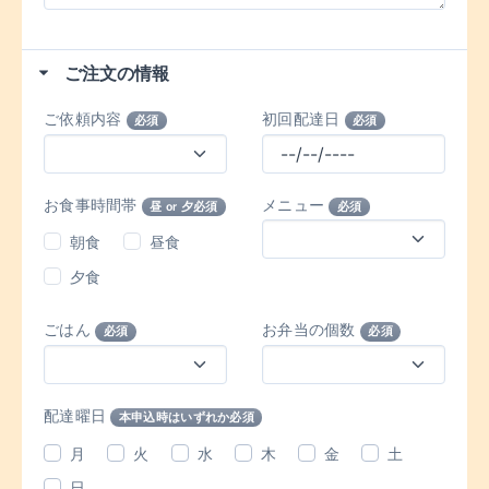
ご注文の情報
ご依頼内容
初回配達日
必須
必須
お食事時間帯
メニュー
昼 or 夕必須
必須
朝食
昼食
夕食
ごはん
お弁当の個数
必須
必須
配達曜日
本申込時はいずれか必須
月
火
水
木
金
土
日