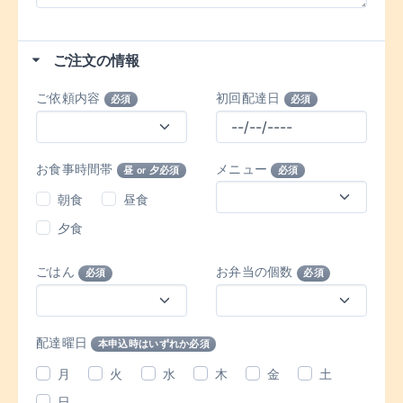
ご注文の情報
ご依頼内容
初回配達日
必須
必須
お食事時間帯
メニュー
昼 or 夕必須
必須
朝食
昼食
夕食
ごはん
お弁当の個数
必須
必須
配達曜日
本申込時はいずれか必須
月
火
水
木
金
土
日