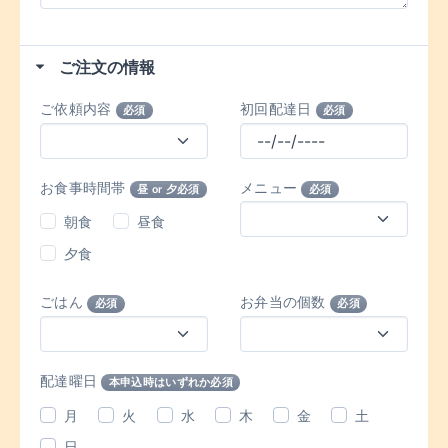
ご注文の情報
ご依頼内容
初回配達日
必須
必須
お食事時間帯
メニュー
昼 or 夕必須
必須
朝食
昼食
夕食
ごはん
お弁当の個数
必須
必須
配達曜日
本申込時はいずれか必須
月
火
水
木
金
土
日