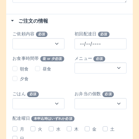
ご注文の情報
ご依頼内容
初回配達日
必須
必須
お食事時間帯
メニュー
昼 or 夕必須
必須
朝食
昼食
夕食
ごはん
お弁当の個数
必須
必須
配達曜日
本申込時はいずれか必須
月
火
水
木
金
土
日