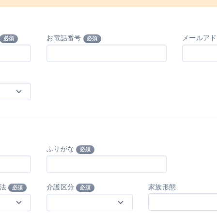
お電話番号
メールア
必須
必須
ふりがな
必須
方法
介護区分
家族形態
必須
必須