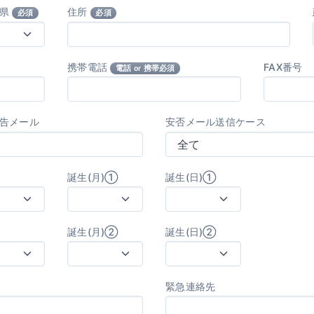
府県
住所
必須
必須
携帯電話
FAX番号
電話 or 携帯必須
告メール
安否メール送信ケース
誕生(月)①
誕生(日)①
誕生(月)②
誕生(日)②
緊急連絡先