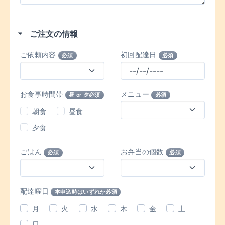
ご注文の情報
ご依頼内容
初回配達日
必須
必須
お食事時間帯
メニュー
昼 or 夕必須
必須
朝食
昼食
夕食
ごはん
お弁当の個数
必須
必須
配達曜日
本申込時はいずれか必須
月
火
水
木
金
土
日