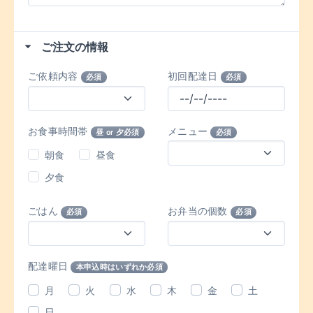
ご注文の情報
ご依頼内容
初回配達日
必須
必須
お食事時間帯
メニュー
昼 or 夕必須
必須
朝食
昼食
夕食
ごはん
お弁当の個数
必須
必須
配達曜日
本申込時はいずれか必須
月
火
水
木
金
土
日