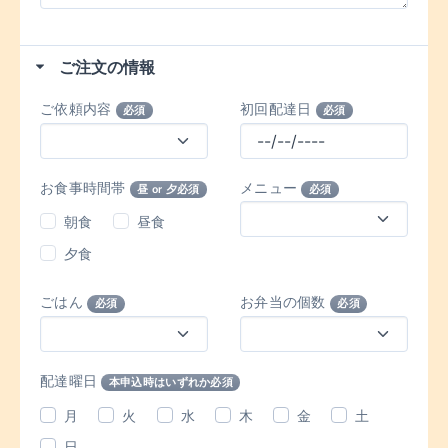
ご注文の情報
ご依頼内容
初回配達日
必須
必須
お食事時間帯
メニュー
昼 or 夕必須
必須
朝食
昼食
夕食
ごはん
お弁当の個数
必須
必須
配達曜日
本申込時はいずれか必須
月
火
水
木
金
土
日