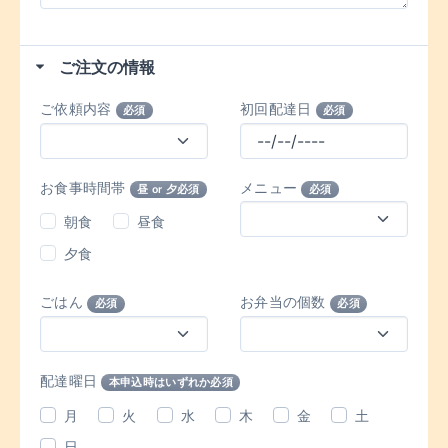
ご注文の情報
ご依頼内容
初回配達日
必須
必須
お食事時間帯
メニュー
昼 or 夕必須
必須
朝食
昼食
夕食
ごはん
お弁当の個数
必須
必須
配達曜日
本申込時はいずれか必須
月
火
水
木
金
土
日