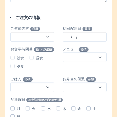
ご注文の情報
ご依頼内容
初回配達日
必須
必須
お食事時間帯
メニュー
昼 or 夕必須
必須
朝食
昼食
夕食
ごはん
お弁当の個数
必須
必須
配達曜日
本申込時はいずれか必須
月
火
水
木
金
土
日