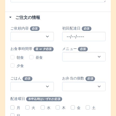
ご注文の情報
ご依頼内容
初回配達日
必須
必須
お食事時間帯
メニュー
昼 or 夕必須
必須
朝食
昼食
夕食
ごはん
お弁当の個数
必須
必須
配達曜日
本申込時はいずれか必須
月
火
水
木
金
土
日