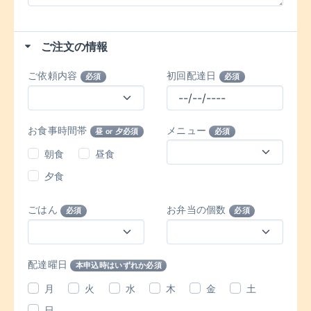
ご注文の情報
ご依頼内容
初回配達日
必須
必須
お食事時間帯
メニュー
昼 or 夕必須
必須
朝食
昼食
夕食
ごはん
お弁当の個数
必須
必須
配達曜日
本申込時はいずれか必須
月
火
水
木
金
土
日