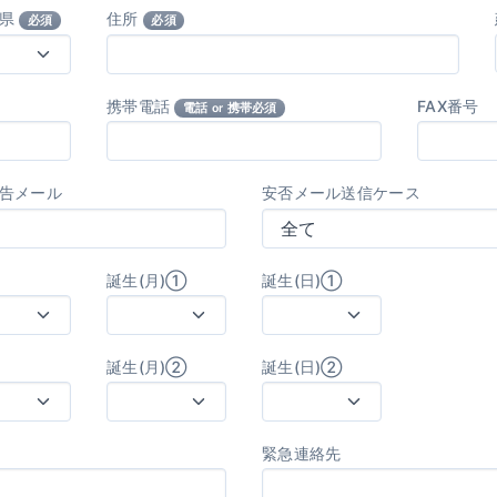
府県
住所
必須
必須
携帯電話
FAX番号
電話 or 携帯必須
告メール
安否メール送信ケース
誕生(月)①
誕生(日)①
誕生(月)②
誕生(日)②
緊急連絡先