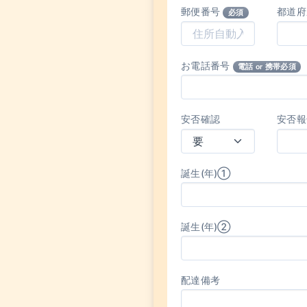
郵便番号
都道
必須
お電話番号
電話 or 携帯必須
安否確認
安否報
誕生(年)①
誕生(年)②
配達備考