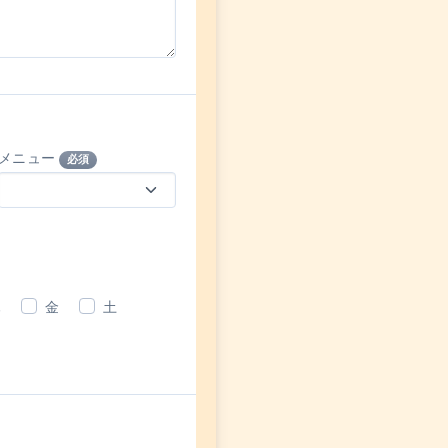
メニュー
必須
木
金
土