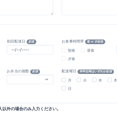
初回配達日
お食事時間帯
必須
昼 or 夕必須
朝食
昼食
夕食
お弁当の個数
配達曜日
必須
本申込時はいずれか必須
月
火
水
日
人以外の場合のみ入力ください。