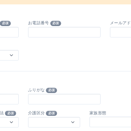
お電話番号
メールア
必須
必須
ふりがな
必須
方法
介護区分
家族形態
必須
必須