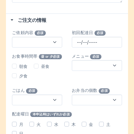
ご注文の情報
ご依頼内容
初回配達日
必須
必須
お食事時間帯
メニュー
昼 or 夕必須
必須
朝食
昼食
夕食
ごはん
お弁当の個数
必須
必須
配達曜日
本申込時はいずれか必須
月
火
水
木
金
土
日