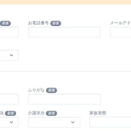
お電話番号
メールア
必須
必須
ふりがな
必須
方法
介護区分
家族形態
必須
必須