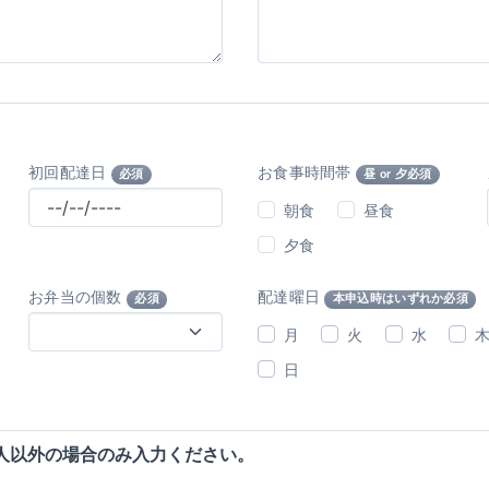
初回配達日
お食事時間帯
必須
昼 or 夕必須
朝食
昼食
夕食
お弁当の個数
配達曜日
必須
本申込時はいずれか必須
月
火
水
日
人以外の場合のみ入力ください。