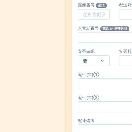
郵便番号
都道
必須
お電話番号
電話 or 携帯必須
安否確認
安否報
誕生(年)①
誕生(年)②
配達備考