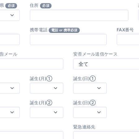
府県
住所
必須
必須
携帯電話
FAX番号
電話 or 携帯必須
告メール
安否メール送信ケース
誕生(月)①
誕生(日)①
誕生(月)②
誕生(日)②
緊急連絡先