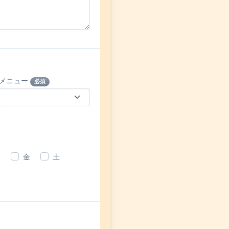
メニュー
必須
木
金
土