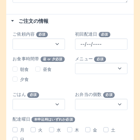
ご注文の情報
ご依頼内容
初回配達日
必須
必須
お食事時間帯
メニュー
昼 or 夕必須
必須
朝食
昼食
夕食
ごはん
お弁当の個数
必須
必須
配達曜日
本申込時はいずれか必須
月
火
水
木
金
土
日