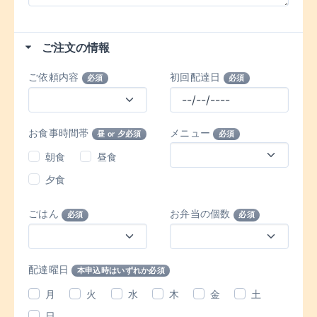
ご注文の情報
ご依頼内容
初回配達日
必須
必須
お食事時間帯
メニュー
昼 or 夕必須
必須
朝食
昼食
夕食
ごはん
お弁当の個数
必須
必須
配達曜日
本申込時はいずれか必須
月
火
水
木
金
土
日