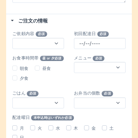
ご注文の情報
ご依頼内容
初回配達日
必須
必須
お食事時間帯
メニュー
昼 or 夕必須
必須
朝食
昼食
夕食
ごはん
お弁当の個数
必須
必須
配達曜日
本申込時はいずれか必須
月
火
水
木
金
土
日