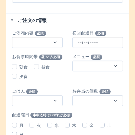
ご注文の情報
ご依頼内容
初回配達日
必須
必須
お食事時間帯
メニュー
昼 or 夕必須
必須
朝食
昼食
夕食
ごはん
お弁当の個数
必須
必須
配達曜日
本申込時はいずれか必須
月
火
水
木
金
土
日