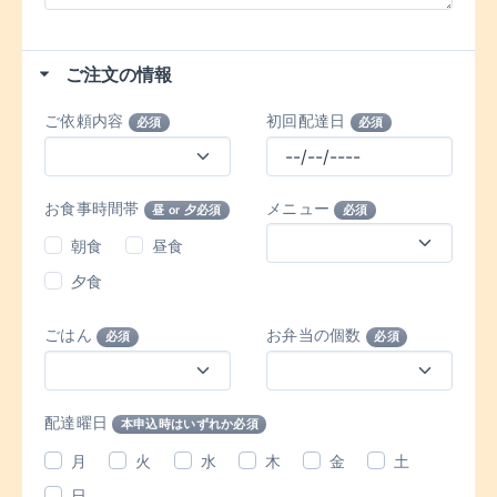
ご注文の情報
ご依頼内容
初回配達日
必須
必須
お食事時間帯
メニュー
昼 or 夕必須
必須
朝食
昼食
夕食
ごはん
お弁当の個数
必須
必須
配達曜日
本申込時はいずれか必須
月
火
水
木
金
土
日