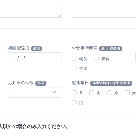
初回配達日
お食事時間帯
必須
昼 or 夕必須
朝食
昼食
夕食
お弁当の個数
配達曜日
必須
本申込時はいずれか必須
月
火
水
日
人以外の場合のみ入力ください。