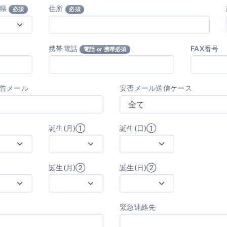
府県
住所
必須
必須
携帯電話
FAX番号
電話 or 携帯必須
告メール
安否メール送信ケース
誕生(月)①
誕生(日)①
誕生(月)②
誕生(日)②
緊急連絡先