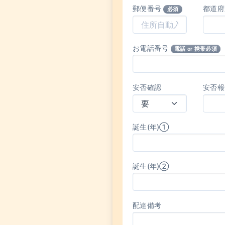
郵便番号
都道
必須
お電話番号
電話 or 携帯必須
安否確認
安否報
誕生(年)①
誕生(年)②
配達備考