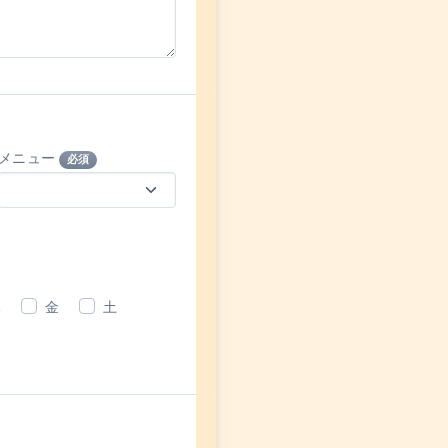
メニュー
必須
木
金
土