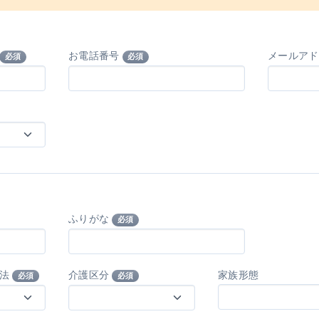
お電話番号
メールア
必須
必須
ふりがな
必須
方法
介護区分
家族形態
必須
必須