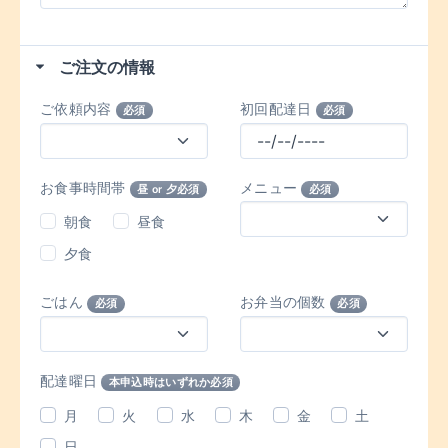
ご注文の情報
ご依頼内容
初回配達日
必須
必須
お食事時間帯
メニュー
昼 or 夕必須
必須
朝食
昼食
夕食
ごはん
お弁当の個数
必須
必須
配達曜日
本申込時はいずれか必須
月
火
水
木
金
土
日