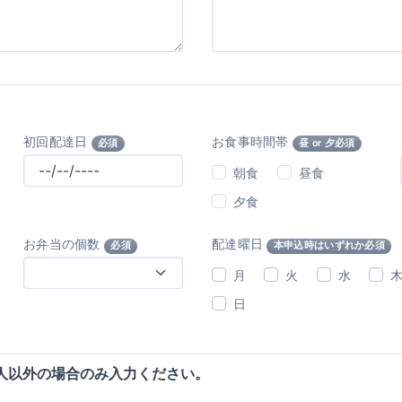
初回配達日
お食事時間帯
必須
昼 or 夕必須
朝食
昼食
夕食
お弁当の個数
配達曜日
必須
本申込時はいずれか必須
月
火
水
日
人以外の場合のみ入力ください。