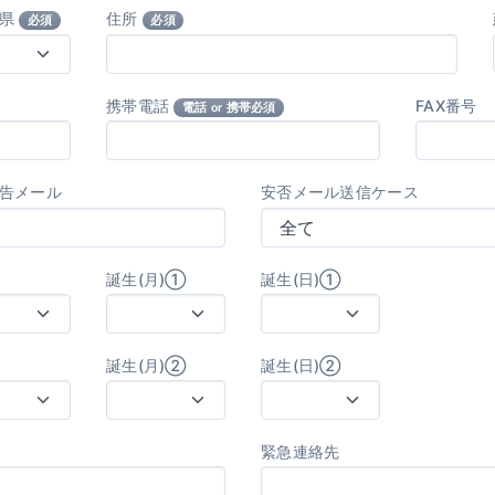
府県
住所
必須
必須
携帯電話
FAX番号
電話 or 携帯必須
告メール
安否メール送信ケース
誕生(月)①
誕生(日)①
誕生(月)②
誕生(日)②
緊急連絡先