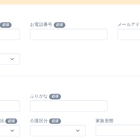
お電話番号
メールア
必須
必須
ふりがな
必須
方法
介護区分
家族形態
必須
必須