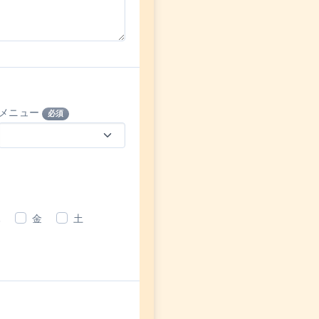
メニュー
必須
木
金
土