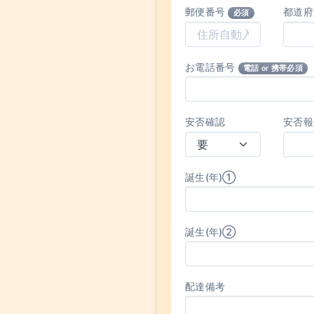
郵便番号
都道
必須
お電話番号
電話 or 携帯必須
安否確認
安否報
誕生(年)①
誕生(年)②
配達備考