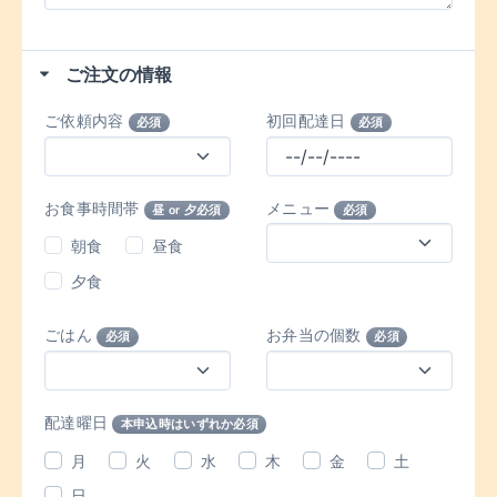
ご注文の情報
ご依頼内容
初回配達日
必須
必須
お食事時間帯
メニュー
昼 or 夕必須
必須
朝食
昼食
夕食
ごはん
お弁当の個数
必須
必須
配達曜日
本申込時はいずれか必須
月
火
水
木
金
土
日