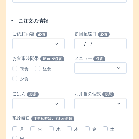
ご注文の情報
ご依頼内容
初回配達日
必須
必須
お食事時間帯
メニュー
昼 or 夕必須
必須
朝食
昼食
夕食
ごはん
お弁当の個数
必須
必須
配達曜日
本申込時はいずれか必須
月
火
水
木
金
土
日