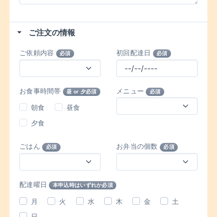
ご注文の情報
ご依頼内容
初回配達日
必須
必須
お食事時間帯
メニュー
昼 or 夕必須
必須
朝食
昼食
夕食
ごはん
お弁当の個数
必須
必須
配達曜日
本申込時はいずれか必須
月
火
水
木
金
土
日