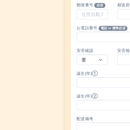
郵便番号
都道
必須
お電話番号
電話 or 携帯必須
安否確認
安否報
誕生(年)①
誕生(年)②
配達備考