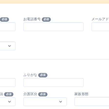
お電話番号
メールア
必須
必須
ふりがな
必須
方法
介護区分
家族形態
必須
必須