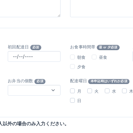
初回配達日
お食事時間帯
必須
昼 or 夕必須
朝食
昼食
夕食
お弁当の個数
配達曜日
必須
本申込時はいずれか必須
月
火
水
日
人以外の場合のみ入力ください。