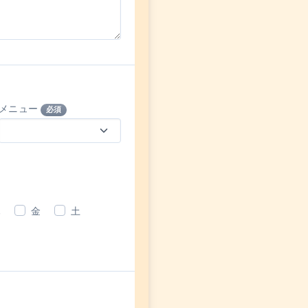
メニュー
必須
木
金
土