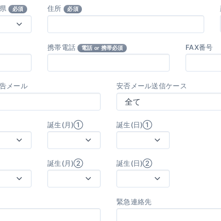
府県
住所
必須
必須
携帯電話
FAX番号
電話 or 携帯必須
告メール
安否メール送信ケース
誕生(月)①
誕生(日)①
誕生(月)②
誕生(日)②
緊急連絡先