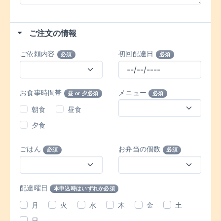
ご注文の情報
ご依頼内容
初回配達日
必須
必須
お食事時間帯
メニュー
昼 or 夕必須
必須
朝食
昼食
夕食
ごはん
お弁当の個数
必須
必須
配達曜日
本申込時はいずれか必須
月
火
水
木
金
土
日