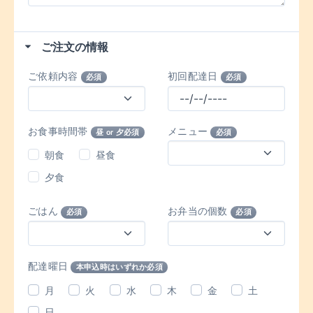
ご注文の情報
ご依頼内容
初回配達日
必須
必須
お食事時間帯
メニュー
昼 or 夕必須
必須
朝食
昼食
夕食
ごはん
お弁当の個数
必須
必須
配達曜日
本申込時はいずれか必須
月
火
水
木
金
土
日