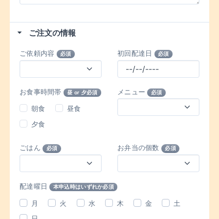
ご注文の情報
ご依頼内容
初回配達日
必須
必須
お食事時間帯
メニュー
昼 or 夕必須
必須
朝食
昼食
夕食
ごはん
お弁当の個数
必須
必須
配達曜日
本申込時はいずれか必須
月
火
水
木
金
土
日