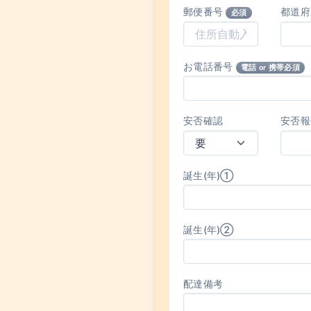
郵便番号
都道
必須
お電話番号
電話 or 携帯必須
安否確認
安否報
誕生(年)①
誕生(年)②
配達備考