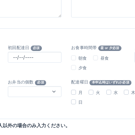
初回配達日
お食事時間帯
必須
昼 or 夕必須
朝食
昼食
夕食
お弁当の個数
配達曜日
必須
本申込時はいずれか必須
月
火
水
日
人以外の場合のみ入力ください。