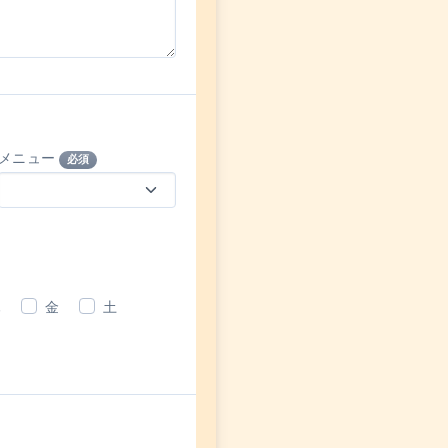
メニュー
必須
木
金
土