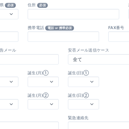
府県
住所
必須
必須
携帯電話
FAX番号
電話 or 携帯必須
告メール
安否メール送信ケース
誕生(月)①
誕生(日)①
誕生(月)②
誕生(日)②
緊急連絡先