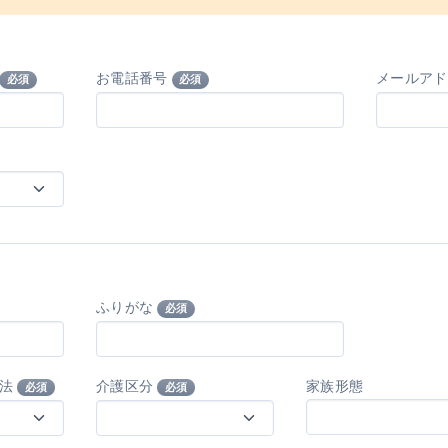
お電話番号
メールア
必須
必須
ふりがな
必須
方法
介護区分
家族形態
必須
必須