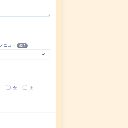
メニュー
必須
木
金
土