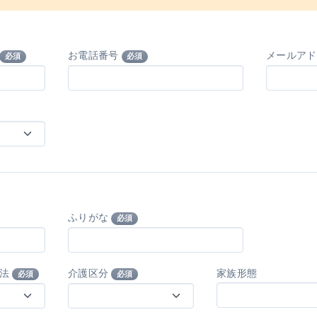
お電話番号
メールア
必須
必須
ふりがな
必須
方法
介護区分
家族形態
必須
必須