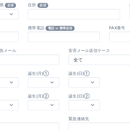
府県
住所
必須
必須
携帯電話
FAX番号
電話 or 携帯必須
告メール
安否メール送信ケース
誕生(月)①
誕生(日)①
誕生(月)②
誕生(日)②
緊急連絡先