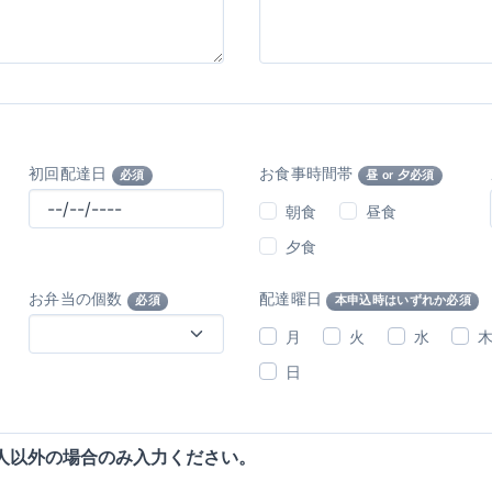
初回配達日
お食事時間帯
必須
昼 or 夕必須
朝食
昼食
夕食
お弁当の個数
配達曜日
必須
本申込時はいずれか必須
月
火
水
日
人以外の場合のみ入力ください。