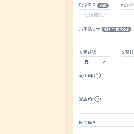
郵便番号
都道
必須
お電話番号
電話 or 携帯必須
安否確認
安否報
誕生(年)①
誕生(年)②
配達備考