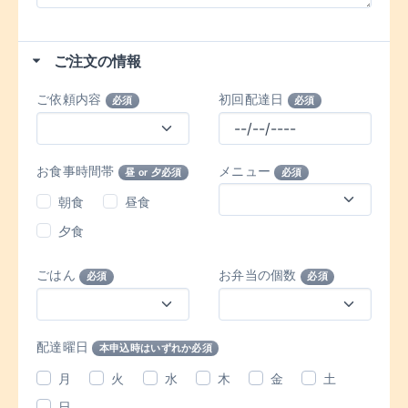
ご注文の情報
ご依頼内容
初回配達日
必須
必須
お食事時間帯
メニュー
昼 or 夕必須
必須
朝食
昼食
夕食
ごはん
お弁当の個数
必須
必須
配達曜日
本申込時はいずれか必須
月
火
水
木
金
土
日