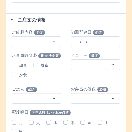
ご注文の情報
ご依頼内容
初回配達日
必須
必須
お食事時間帯
メニュー
昼 or 夕必須
必須
朝食
昼食
夕食
ごはん
お弁当の個数
必須
必須
配達曜日
本申込時はいずれか必須
月
火
水
木
金
土
日