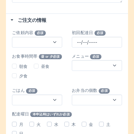
ご注文の情報
ご依頼内容
初回配達日
必須
必須
お食事時間帯
メニュー
昼 or 夕必須
必須
朝食
昼食
夕食
ごはん
お弁当の個数
必須
必須
配達曜日
本申込時はいずれか必須
月
火
水
木
金
土
日