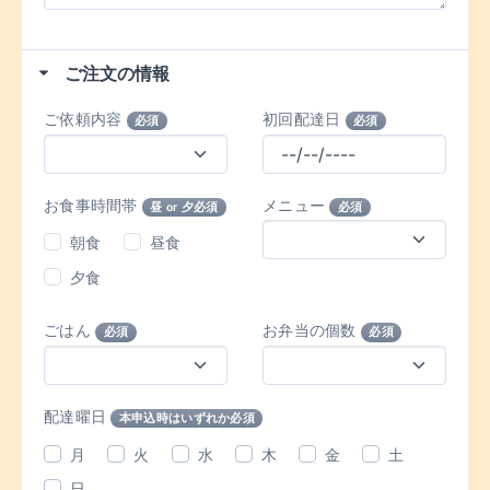
ご注文の情報
ご依頼内容
初回配達日
必須
必須
お食事時間帯
メニュー
昼 or 夕必須
必須
朝食
昼食
夕食
ごはん
お弁当の個数
必須
必須
配達曜日
本申込時はいずれか必須
月
火
水
木
金
土
日