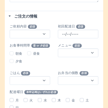
ご注文の情報
ご依頼内容
初回配達日
必須
必須
お食事時間帯
メニュー
昼 or 夕必須
必須
朝食
昼食
夕食
ごはん
お弁当の個数
必須
必須
配達曜日
本申込時はいずれか必須
月
火
水
木
金
土
日