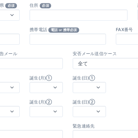
府県
住所
必須
必須
携帯電話
FAX番号
電話 or 携帯必須
告メール
安否メール送信ケース
誕生(月)①
誕生(日)①
誕生(月)②
誕生(日)②
緊急連絡先