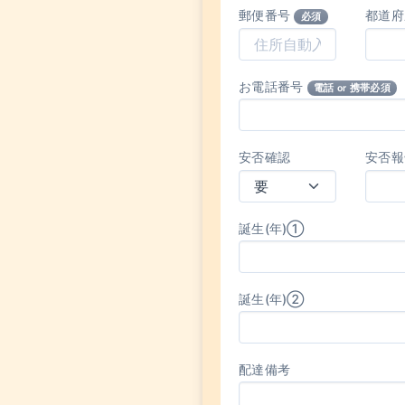
郵便番号
都道
必須
お電話番号
電話 or 携帯必須
安否確認
安否報
誕生(年)①
誕生(年)②
配達備考