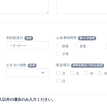
初回配達日
お食事時間帯
必須
昼 or 夕必須
朝食
昼食
夕食
お弁当の個数
配達曜日
必須
本申込時はいずれか必須
月
火
水
日
人以外の場合のみ入力ください。