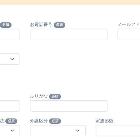
お電話番号
メールア
必須
必須
ふりがな
必須
方法
介護区分
家族形態
必須
必須