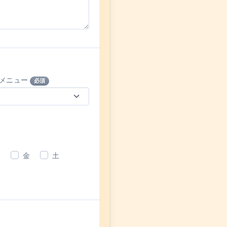
メニュー
必須
木
金
土