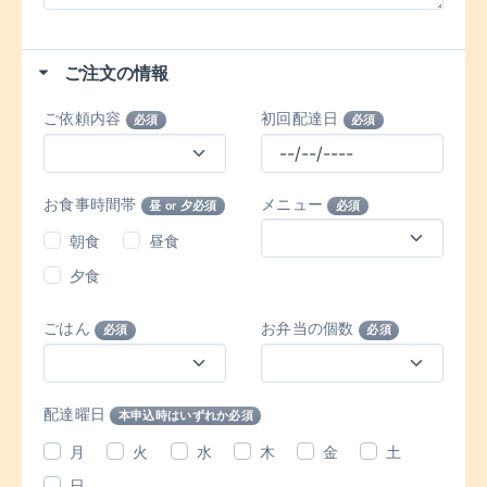
ご注文の情報
ご依頼内容
初回配達日
必須
必須
お食事時間帯
メニュー
昼 or 夕必須
必須
朝食
昼食
夕食
ごはん
お弁当の個数
必須
必須
配達曜日
本申込時はいずれか必須
月
火
水
木
金
土
日