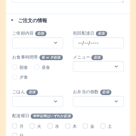
ご注文の情報
ご依頼内容
初回配達日
必須
必須
お食事時間帯
メニュー
昼 or 夕必須
必須
朝食
昼食
夕食
ごはん
お弁当の個数
必須
必須
配達曜日
本申込時はいずれか必須
月
火
水
木
金
土
日