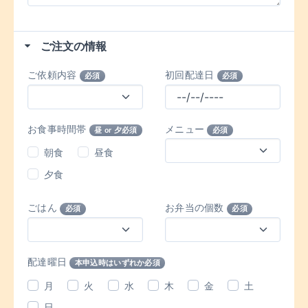
ご注文の情報
ご依頼内容
初回配達日
必須
必須
お食事時間帯
メニュー
昼 or 夕必須
必須
朝食
昼食
夕食
ごはん
お弁当の個数
必須
必須
配達曜日
本申込時はいずれか必須
月
火
水
木
金
土
日