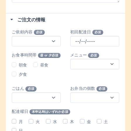
ご注文の情報
ご依頼内容
初回配達日
必須
必須
お食事時間帯
メニュー
昼 or 夕必須
必須
朝食
昼食
夕食
ごはん
お弁当の個数
必須
必須
配達曜日
本申込時はいずれか必須
月
火
水
木
金
土
日