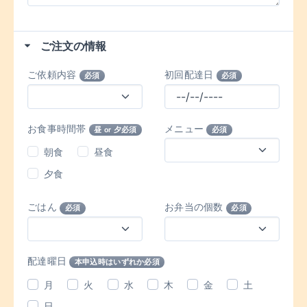
ご注文の情報
ご依頼内容
初回配達日
必須
必須
お食事時間帯
メニュー
昼 or 夕必須
必須
朝食
昼食
夕食
ごはん
お弁当の個数
必須
必須
配達曜日
本申込時はいずれか必須
月
火
水
木
金
土
日